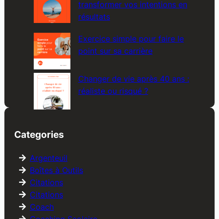
transformer vos intentions en
résultats
Exercice simple pour faire le
point sur sa carrière
Changer de vie après 40 ans :
réaliste ou risqué ?
Categories
Argenteuil
Boîtes à Outils
Citations
Citations
Coach