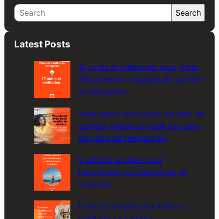
S
Search
e
a
Latest Posts
r
c
17 outils et méthodes pour gérer
h
efficacement les plans de carrière
en entreprise
Vous devez avoir avoir un plan de
carrière (même s’il n’est pas dans
les plans de l’entreprise)
5 actions simples pour
transformer vos intentions en
résultats
Exercice simple pour faire le
point sur sa carrière