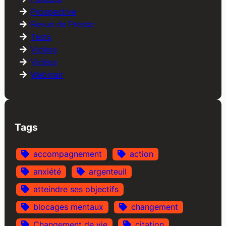
Prospective
Revue de Presse
Tests
Vidéos
Vidéos
Webinair
Tags
accompagnement
action
anxiété
argenteuil
atteindre ses objectifs
blocages mentaux
changement
Changement de vie
citation