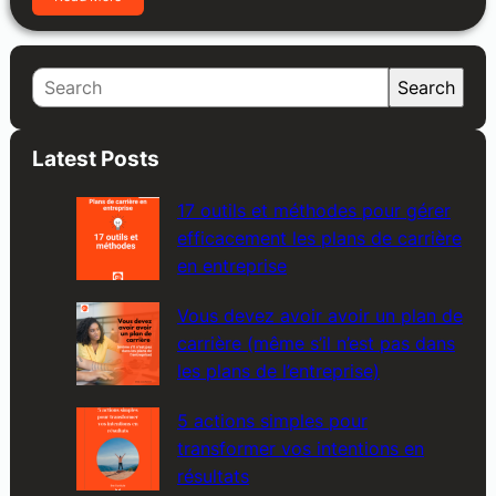
S
Search
e
a
Latest Posts
r
c
17 outils et méthodes pour gérer
h
efficacement les plans de carrière
en entreprise
Vous devez avoir avoir un plan de
carrière (même s’il n’est pas dans
les plans de l’entreprise)
5 actions simples pour
transformer vos intentions en
résultats