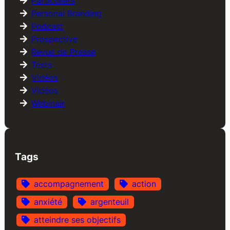
Particuliers
Personal Branding
Podcast
Prospective
Revue de Presse
Tests
Vidéos
Vidéos
Webinair
Tags
accompagnement
action
anxiété
argenteuil
atteindre ses objectifs