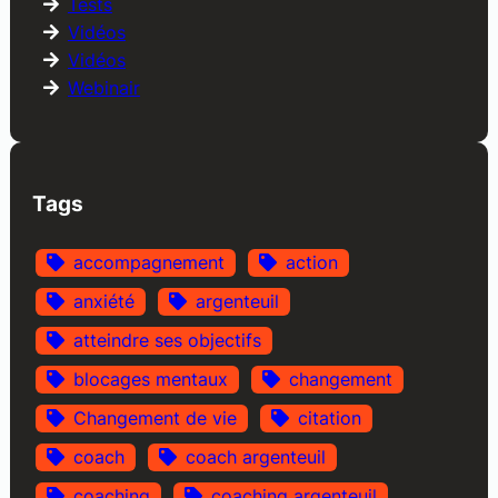
Tests
Vidéos
Vidéos
Webinair
Tags
accompagnement
action
anxiété
argenteuil
atteindre ses objectifs
blocages mentaux
changement
Changement de vie
citation
coach
coach argenteuil
coaching
coaching argenteuil