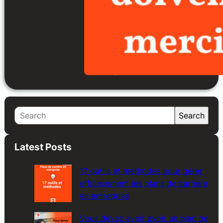
S
Search
e
a
Latest Posts
r
c
17 outils et méthodes pour gérer
h
efficacement les plans de carrière
en entreprise
Vous devez avoir avoir un plan de