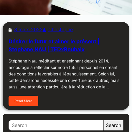
3 mars 2022
Christophe
Désirer le futur et aimer le présent |
Stéphane NAU | TEDxRoubaix
Stéphane Nau, méditant et enseignant depuis 2014,
encourage à réfléchir sur notre futur personnel en créant
des conditions favorables à l’épanouissement. Selon lui,
cette démarche nécessite une ouverture aux autres, mais
aussi une attention particulière à la réduction de la…
Read More
S
Search
e