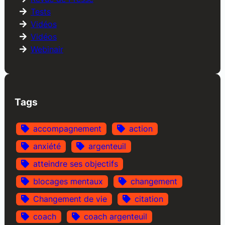
Tests
Vidéos
Vidéos
Webinair
Tags
accompagnement
action
anxiété
argenteuil
atteindre ses objectifs
blocages mentaux
changement
Changement de vie
citation
coach
coach argenteuil