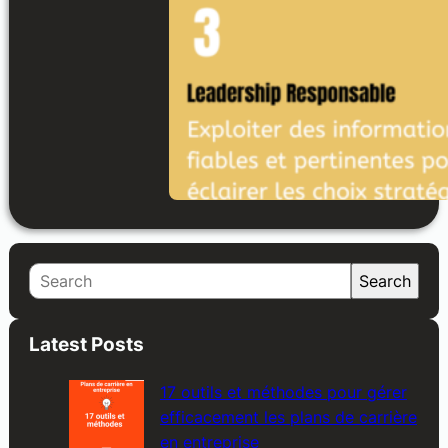
S
Search
e
a
Latest Posts
r
c
17 outils et méthodes pour gérer
h
efficacement les plans de carrière
en entreprise