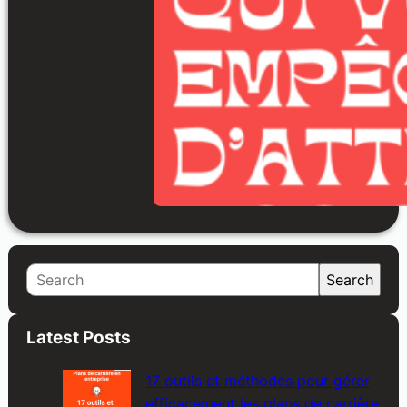
S
Search
e
a
Latest Posts
r
c
17 outils et méthodes pour gérer
h
efficacement les plans de carrière