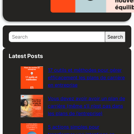
S
Search
e
a
Latest Posts
r
c
17 outils et méthodes pour gérer
h
efficacement les plans de carrière
en entreprise
Vous devez avoir avoir un plan de
carrière (même s’il n’est pas dans
les plans de l’entreprise)
5 actions simples pour