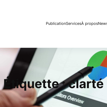
Publication
Services
À propos
News
Étiquette :
clarté