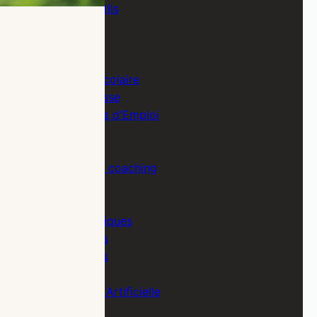
Boîtes à Outils
Citations
Citations
Coach
Coaching Scolaire
Dans la presse
Demandeurs d'Emploi
Emploi
Entreprise
Exercice de coaching
Formation
Guides
Guides Pratiques
Infographies
Infographies
Inspirations
Intelligence Artificielle
Leadership