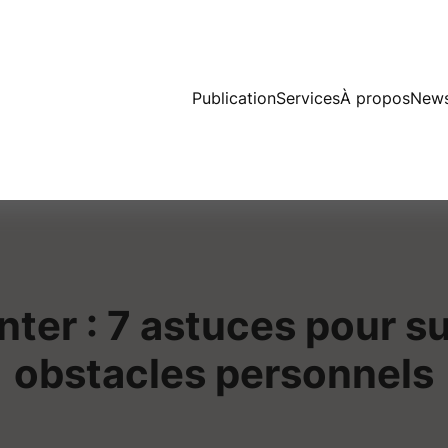
Publication
Services
À propos
News
onter : 7 astuces pour s
obstacles personnels