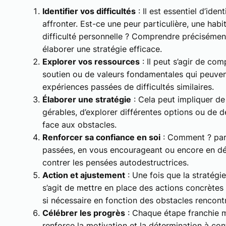
Identifier vos difficultés
: Il est essentiel d’iden
affronter. Est-ce une peur particulière, une hab
difficulté personnelle ? Comprendre précisément
élaborer une stratégie efficace.
Explorer vos ressources
: Il peut s’agir de co
soutien ou de valeurs fondamentales qui peuven
expériences passées de difficultés similaires.
Élaborer une stratégie
: Cela peut impliquer de
gérables, d’explorer différentes options ou de 
face aux obstacles.
Renforcer sa confiance en soi
: Comment ? par 
passées, en vous encourageant ou encore en dé
contrer les pensées autodestructrices.
Action et ajustement
: Une fois que la stratégie 
s’agit de mettre en place des actions concrètes t
si nécessaire en fonction des obstacles rencont
Célébrer les progrès
: Chaque étape franchie mé
renforce la motivation et la détermination à con