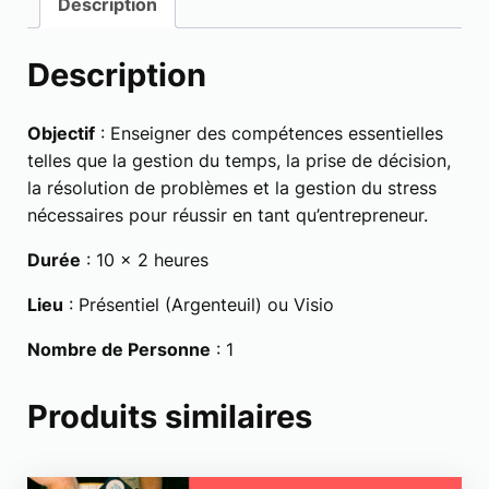
Description
i
t
Description
é
d
e
Objectif
: Enseigner des compétences essentielles
D
telles que la gestion du temps, la prise de décision,
é
la résolution de problèmes et la gestion du stress
v
nécessaires pour réussir en tant qu’entrepreneur.
e
Durée
: 10 x 2 heures
l
o
Lieu
: Présentiel (Argenteuil) ou Visio
p
p
Nombre de Personne
: 1
e
m
Produits similaires
e
n
t