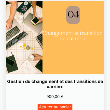
p
r
e
n
e
u
r
i
a
l
e
s
Gestion du changement et des transitions de
carrière
900,00
€
Ajouter au panier