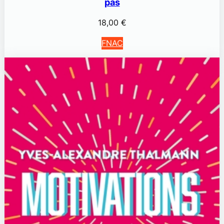
pas
18,00
€
FNAC